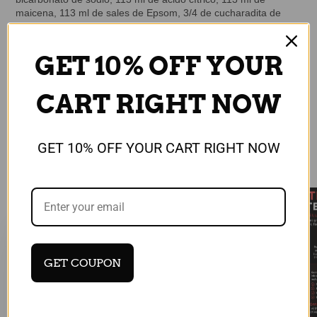
maicena, 113 ml de sales de Epsom, 3/4 de cucharadita de
agua, 2 cucharaditas de aceite esencial de manzanilla romana
y
lavanda
, y 2.5 cucharaditas de aceite de almendras.
Presiona la mezcla en un molde y deja secar durante 24 horas.
GET 10% OFF YOUR
¡Disfruta!
Kris Bitar
CART RIGHT NOW
GET 10% OFF YOUR CART RIGHT NOW
Featured blog
GET COUPON