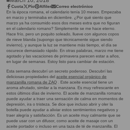
March 10, 2018
Cuota
Pío
Alfiler
Correo electrónico
Compartir
Se
Twittear
Se
Pin
Se
Compartir
En la época romana, el calendario tenía 10 meses. Empezaba
en
abre
en
abre
en
abre
por
en marzo y terminaba en diciembre. ¿Por qué siento que
Facebook
en
Twitter
en
Pinterest
en
correo
marzo ya ha consumido esos dos meses extra que no figuran
una
una
una
electrónico
en el calendario romano? Simplemente se me hace eterno.
nueva
nueva
nueva
Hace frío, pero un poquito soleado, llueve con algunos copos
ventana.
ventana.
ventana.
de nieve blanda (supongo que técnicamente sigue siendo
invierno), y aunque la luz se mantiene más tiempo, el día se
oscurece demasiado rápido. En otras palabras, marzo me tiene
agotado y las vacaciones de primavera parecen estar a años,
en lugar de semanas. Estoy listo para cambiar de estación.
Esta semana descubrí un secreto poderoso. Descubrí las
deliciosas propiedades del
aceite esencial orgánico de
manzanilla romana de ZAQ
. Este aceite esencial tiene un
aroma afrutado, similar a la manzana. Es muy refrescante en
estos últimos días de invierno. El aceite de manzanilla romana
puede ayudar a traer una sensación de calma en momentos de
depresión, ira o tristeza. Se dice que incluso abrir y oler la
botella puede ayudar a aliviar estos sentimientos negativos y
traer alegría y satisfacción. Es un aceite muy calmante que se
puede usar con un difusor, como aceite de masaje con un
aceite portador o incluso en una taza de té de manzanilla. El