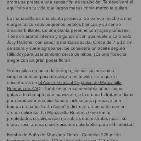
aroma se presta a una sensación de relajación. Te devolverá el
equilibrio en tu vida que largos meses como marzo te quitan.
La manzanilla es una planta preciosa. Se parece mucho a una
margarita, con sus pequeños pétalos blancos y su centro
amarillo brillante. Es una planta perenne con hojas plumosas.
Tiene un aroma intenso y algunos dicen que huele a caramelo
Jolly Rancher con sabor a manzana ácida. Crece de 7 a 10 cm
de altura y suele agruparse. Se considera un aceite seguro
(diluido) para usar también cerca de niños. ¡Es una florecita
alegre con un gran poder floral!
Si necesitas un poco de energía, calmar tus nervios o
simplemente un poco de alegría en tu vida, creo que lo
encontrarás en
el Aceite Esencial Orgánico de Manzanilla
Romana de ZAQ
. También es recomendable añadir unas
gotas a tu champú para suavizarlo, a tu crema hidratante diaria
para promover una piel sana o incluso para preparar una
bomba de baño "Earth Apple" y disfrutar de un baño con un
aroma delicioso. La Manzanilla Romana tiene tantas
propiedades curativas que no sabrás qué disfrutas más: ¡su
maravilloso aroma o sus opciones saludables para el bienestar!
Bomba de Baño de Manzana Tierra
: Combina 225 ml de
bicarbonato de sodio, 113 ml de ácido cítrico, 113 ml de