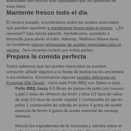
esenciales son mucho más saludables que los químicos de
esas latas.
Mantente fresco todo el día
El verano pasado, enumeramos todos los aceites esenciales
que pueden ayudarte
a mantenerte fresco todo el verano
. ¿En
resumen? Usa menta piperita, hierbabuena, eucalipto o
limoncillo para aliviar el calor. Además, Wellness Mama tiene
un excelente
espray refrescante de aceites esenciales para el
verano
. Nos encanta rociarlo por todas partes.
Prepara la comida perfecta
Todos sabemos que los aceites esenciales se pueden
consumir; añadir algunos a tu fiesta de barbacoa les encantará
a tus invitados. Encontramos algunas
recetas deliciosas en
Essential Oils Digest
, como este Pollo BBQ con Sabor a Jazz.
Pollo BBQ Jazzy
4-5 libras de piezas de pollo con huesos
y piel 2 latas de refresco de limón y lima 1/2 taza de salsa
de soja 1/2 taza de aceite vegetal 1 cucharadita de ajo en
polvo 1 cucharadita de cebolla en polvo 4 gotas de aceite
esencial de limón 4 gotas de aceite esencial de naranja
silvestre
Mezcle los ingredientes de la marinada y viértala sobre el