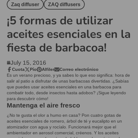
Zaq diffuser
ZAQ diffusers
¡5 formas de utilizar
aceites esenciales en la
fiesta de barbacoa!
July 15, 2016
Cuota
Pío
Alfiler
Correo electrónico
Compartir
Se
Twittear
Se
Pin
Se
Compartir
Es un verano precioso, y ya sabes lo que eso significa: hora de
en
abre
en
abre
en
abre
por
salir al patio a disfrutar de unas barbacoas divertidas. ¿Sabías
Facebook
en
Twitter
en
Pinterest
en
correo
que puedes usar aceites esenciales en una barbacoa para
una
una
una
electrónico
combatir todo, desde insectos hasta adobos? ¡Sigue leyendo
nueva
nueva
nueva
para descubrir cómo!
ventana.
ventana.
ventana.
Mantenga el aire fresco
¿No te gusta el olor a humo en casa? Pon cuatro gotas de
aceites esenciales de romero, árbol de té y eucalipto en un
atomizador con agua y rocíalo. Funcionará mejor que el
ambientador en aerosol comercial, créenos. Y los aceites