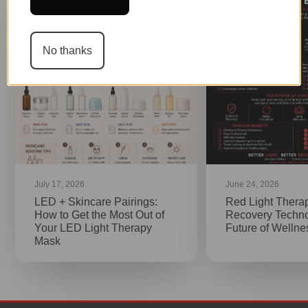
No thanks
July 17, 2026
June 24, 2026
LED + Skincare Pairings:
Red Light Thera
How to Get the Most Out of
Recovery Techno
Your LED Light Therapy
Future of Welln
Mask