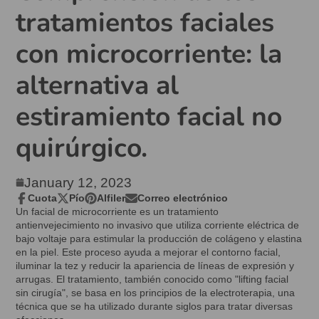
tratamientos faciales
con microcorriente: la
alternativa al
estiramiento facial no
quirúrgico.
January 12, 2023
Cuota
Pío
Alfiler
Correo electrónico
Compartir
Se
Twittear
Se
Pin
Se
Compartir
Un facial de microcorriente es un tratamiento
en
abre
en
abre
en
abre
por
antienvejecimiento no invasivo que utiliza corriente eléctrica de
Facebook
en
Twitter
en
Pinterest
en
correo
bajo voltaje para estimular la producción de colágeno y elastina
una
una
una
electrónico
en la piel. Este proceso ayuda a mejorar el contorno facial,
nueva
nueva
nueva
iluminar la tez y reducir la apariencia de líneas de expresión y
ventana.
ventana.
ventana.
arrugas. El tratamiento, también conocido como "lifting facial
sin cirugía", se basa en los principios de la electroterapia, una
técnica que se ha utilizado durante siglos para tratar diversas